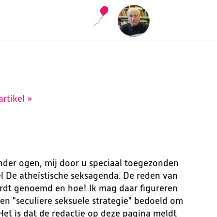
rtikel »
onder ogen, mij door u speciaal toegezonden
el De atheïstische seksagenda. De reden van
 wordt genoemd en hoe! Ik mag daar figureren
een "seculiere seksuele strategie" bedoeld om
Het is dat de redactie op deze pagina meldt